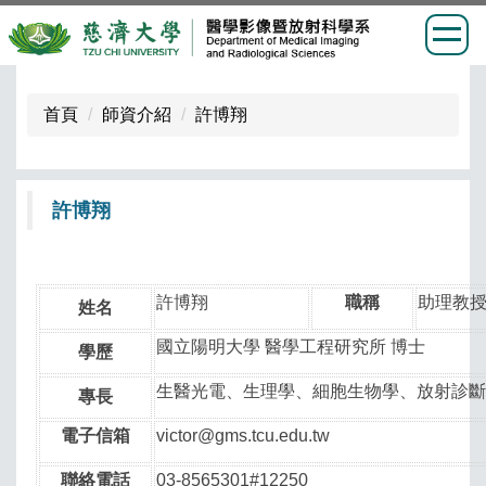
跳
到
首頁
師資介紹
許博翔
主
要
內
許博翔
容
區
許博翔
職稱
助理教
姓名
國立陽明大學 醫學工程研究所 博士
學歷
生醫光電、生理學、細胞生物學、放射診
專長
電子信箱
victor@gms.tcu.edu.tw
聯絡電話
03-8565301#12250