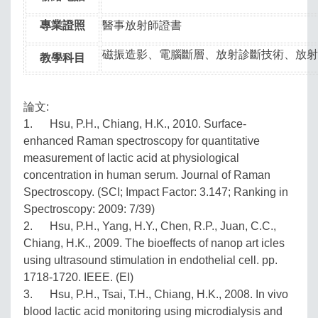
專業證照
醫事放射師證書
磁振造影、電腦斷層、放射診斷技術、放
教學科目
論文:
1. Hsu, P.H., Chiang, H.K., 2010. Surface-
enhanced Raman spectroscopy for quantitative
measurement of lactic acid at physiological
concentration in human serum. Journal of Raman
Spectroscopy. (SCI; Impact Factor: 3.147; Ranking in
Spectroscopy: 2009: 7/39)
2. Hsu, P.H., Yang, H.Y., Chen, R.P., Juan, C.C.,
Chiang, H.K., 2009. The bioeffects of nanop art icles
using ultrasound stimulation in endothelial cell. pp.
1718-1720. IEEE. (EI)
3. Hsu, P.H., Tsai, T.H., Chiang, H.K., 2008. In vivo
blood lactic acid monitoring using microdialysis and