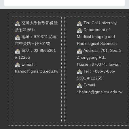
慈濟大學醫學影像暨
Tzu Chi University
放射科學系
Department of
地址：970374 花蓮
Medical Imaging and
市中央路三段701號
Radiological Sciences
電話：03-8565301
Address: 701, Sec. 3,
# 12255
Zhongyang Rd.,
E-mail :
Hualien 970374, Taiwan
hahuo@gms.tcu.edu.tw
Tel
：+886-3-856-
5301 # 12255
E-mail
:
hahuo@gms.tcu.edu.tw