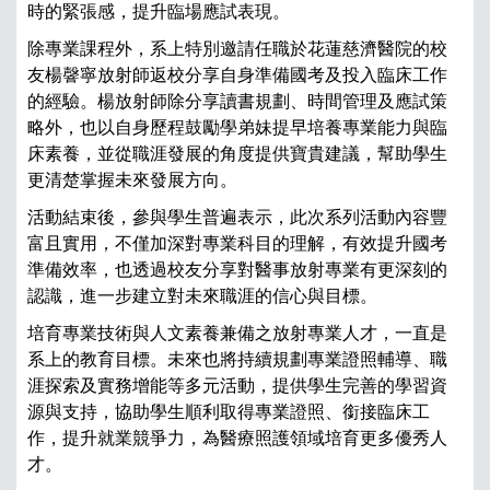
時的緊張感，提升臨場應試表現。
位
蓮
除專業課程外，系上特別邀請任職於花蓮慈濟醫院的校
蘭
友楊韾寧放射師返校分享自身準備國考及投入臨床工作
中
的經驗。楊放射師除分享讀書規劃、時間管理及應試策
等
略外，也以自身歷程鼓勵學弟妹提早培養專業能力與臨
員
床素養，並從職涯發展的角度提供寶貴建議，幫助學生
「
更清楚掌握未來發展方向。
值
活動結束後，參與學生普遍表示，此次系列活動內容豐
了
富且實用，不僅加深對專業科目的理解，有效提升國考
慈
準備效率，也透過校友分享對醫事放射專業有更深刻的
月
認識，進一步建立對未來職涯的信心與目標。
日
培育專業技術與人文素養兼備之放射專業人才，一直是
PR
系上的教育目標。未來也將持續規劃專業證照輔導、職
｜2
涯探索及實務增能等多元活動，提供學生完善的學習資
學
源與支持，協助學生順利取得專業證照、銜接臨床工
營
作，提升就業競爭力，為醫療照護領域培育更多優秀人
蓋
才。
系