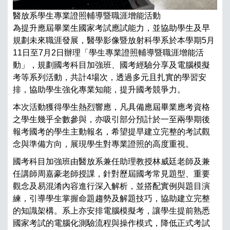
鏡
習
醫放系學生專業證照輔導暨職涯增能活動
波
為提升應屆畢業生國家考試應試能力，並協助學生及早
血
規劃未來職涯發展，醫學影像暨放射科學系於本學期5月
等
11日至7月2日辦理「學生專業證照輔導暨職涯增能活
平
動」，規劃國考科目加強班、國考經驗分享及電腦模擬
醫
考等系列活動，共計4場次，透過多元且扎實的學習安
業
排，協助學生強化專業知能，提升國考競爭力。
才
本次活動獲得學生熱烈響應，凡具備應屆畢業應考資格
到
之學生幾乎全數參與，亦吸引部分預計於一至兩學期後
與
報考國考的學生主動報名，希望提早建立完整的考試觀
透
念與準備方向，展現學生對專業證照的高度重視。
大學
國考科目加強班由醫放系兼任助理教授林威廷老師及兼
醫
任講師周嘉豪老師授課，針對歷屆國考常見題型、重要
營
觀念及易混淆內容進行深入解析，並搭配實例與題目演
生
練，引導學生掌握命題趨勢及解題技巧，協助建立完整
自
的知識架構。系上亦安排電腦模擬考，讓學生提前熟悉
三
國家考試的電腦化測驗流程與操作模式，降低正式考試
隊