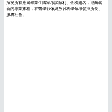
檢
預祝所有應屆畢業生國家考試順利、金榜題名，迎向嶄
技
新的專業旅程，在醫學影像與放射科學領域發揮所長、
系
服務社會。
衛
系
學
理
系
系
影
射
系
生
類
系
學
過
課
員