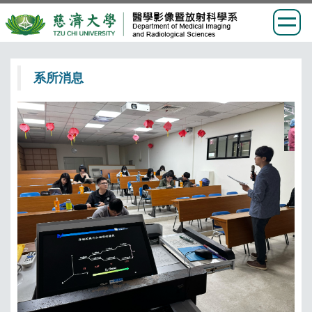
跳
到
系所消息
主
要
內
容
區
慈
科
場
高
索
涯
外
手
程