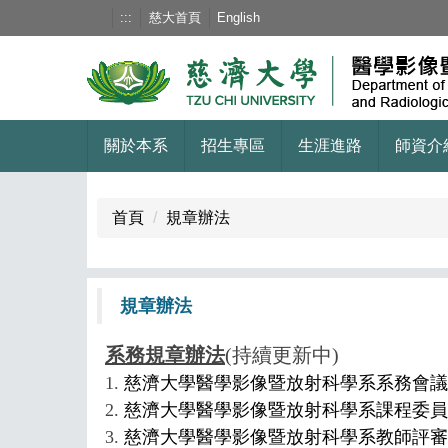
跳
:::
慈大首頁
English
到
主
要
內
容
關於本系
招生專區
生涯進路
師資介
區
首頁
規章辦法
規章辦法
系務規章辦法
(持續更新中)
1.
慈濟大學醫學影像暨放射科學系系務會
2.
慈濟大學醫學影像暨放射科學系課程委員
3.
慈濟大學醫學影像暨放射科學系教師評審