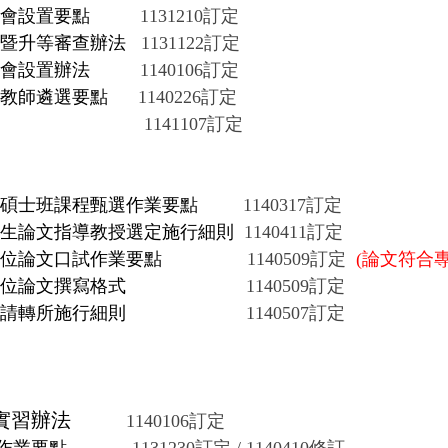
員會設置要點
1131210
訂定
暨升等審查辦法
1131122
訂定
會設置辦法
1140106
訂定
教師遴選要點
1140226
訂定
1141107
訂定
碩士班課程甄選作業要點
1140317
訂定
生論文指導教授選定施行細則
1140411
訂定
學位論文口試作業要點
1140509
訂定
(
論文符合
學位論文撰寫格式
1140509
訂定
申請轉所施行細則
1140507
訂定
實習辦法
1140106
訂定