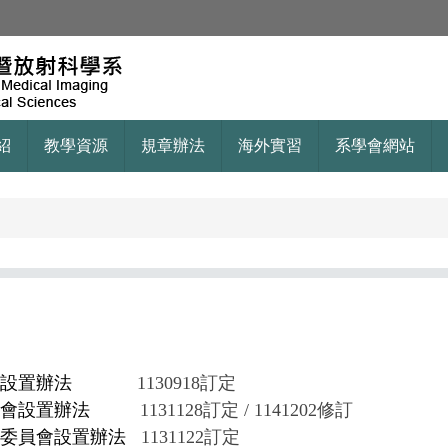
紹
教學資源
規章辦法
海外實習
系學會網站
議設置辦法
1130918
訂定
會設置辦法
1131128訂定 / 1141202修訂
委員會設置辦法
1131122
訂定